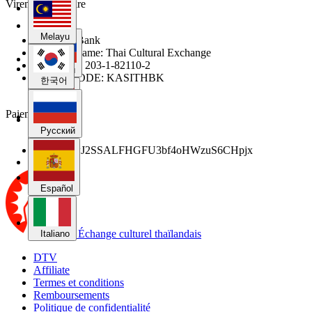
Virement bancaire
한국어
Melayu
Kasikorn Bank
Account Name: Thai Cultural Exchange
Account #: 203-1-82110-2
Русский
SWIFT CODE: KASITHBK
한국어
Paiement Bitcoin
Español
Русский
31voNDwJ2SSALFHGFU3bf4oHWzuS6CHpjx
Italiano
Español
Échange culturel thaïlandais
Italiano
DTV
Affiliate
Termes et conditions
Remboursements
Politique de confidentialité