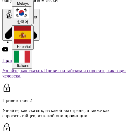
общению на тайском языке!
Melayu
Приветствия
Español
한국어
Italiano
Español
Приветствия 1
Italiano
Узнайте, как сказать Привет на тайском и спросить, как зовут
человека.
Приветствия 2
Узнайте, как сказать, из какой вы страны, а также как
спросить тайцев, из какой они провинции.