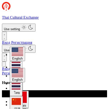
Thai Cultural Exchange
Use setting
Вход
Регистрация
Use setting
English
Вход
ไทย
Регистрация
English
Новичок
汉语
ไทย
Français
汉语