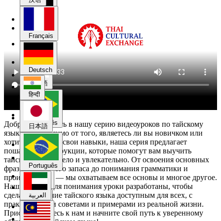
Deutsch
Français
हिन्दी
Deutsch
日本語
हिन्दी
Português
Добро пожаловать в нашу серию видеоуроков по тайскому
日本語
языку! Независимо от того, являетесь ли вы новичком или
хотите улучшить свои навыки, наша серия предлагает
пошаговые инструкции, которые помогут вам выучить
العربية
тайский язык весело и увлекательно. От освоения основных
Português
фраз и словарного запаса до понимания грамматики и
произношения — мы охватываем все основы и многое другое.
Melayu
Наши легкие для понимания уроки разработаны, чтобы
сделать изучение тайского языка доступным для всех, с
العربية
практическими советами и примерами из реальной жизни.
Присоединяйтесь к нам и начните свой путь к уверенному
한국어