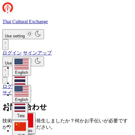
Thai Cultural Exchange
Use setting
ログイン
サインアップ
Use setting
English
ログイン
ไทย
サインアップ
English
お問い合わせ
汉语
ไทย
技術的な問題が発生しましたか？何かお手伝いが必要です
か？お知らせください。
Français