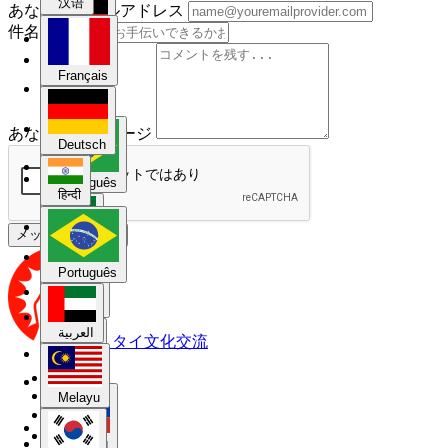
汉语
あなたのメールアドレス
件名
Deutsch
Français
हिन्दी
あなたのメッセージ
Deutsch
Português
हिन्दी
メッセージを送信
العربية
Português
Melayu
العربية
タイ文化交流
한국어
DTV
Affiliate
Melayu
利用規約
返金
Русский