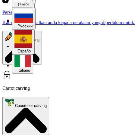
한국어
Persediaan
Kami memperkenalkan anda kepada peralatan yang diperlukan untuk 
Español
Русский
Carrot carving
Italiano
Español
Italiano
Carrot carving
Cucumber carving