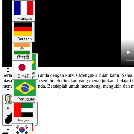
Deutsch
Français
हिन्दी
Deutsch
日本語
हिन्दी
Português
Serlahkan kreativiti anda dengan kursus Mengukir Buah kami! Sama 
日本語
biasa menjadi karya seni boleh dimakan yang menakjubkan. Pelajari tek
memukau tetamu anda. Bersiaplah untuk memotong, mengukir, dan 
العربية
Português
Pengenalan
한국어
العربية
Русский