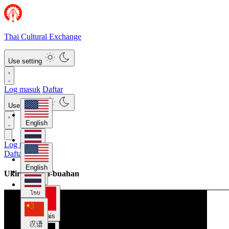
Thai Cultural Exchange
Use setting
Log masuk
Daftar
Use setting
English
Log masuk
ไทย
Daftar
English
Ukiran Buah-buahan
汉语
ไทย
Français
汉语