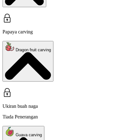
Papaya carving
Dragon fruit carving
Ukiran buah naga
Tiada Penerangan
Guava carving