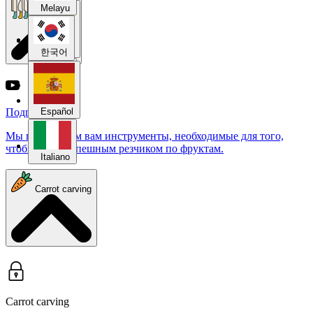
Melayu
Введение
Español
한국어
Italiano
Подготовка
Español
Мы представим вам инструменты, необходимые для того,
чтобы стать успешным резчиком по фруктам.
Italiano
Carrot carving
Carrot carving