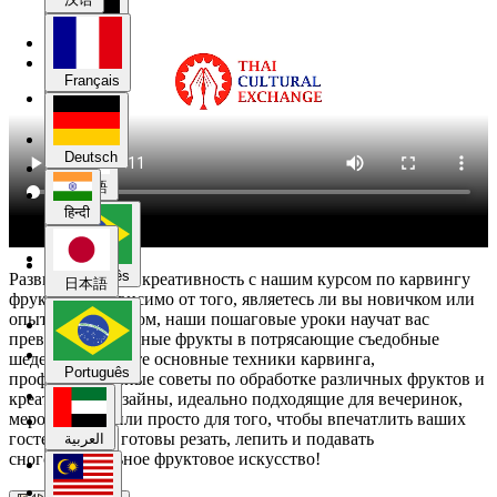
Deutsch
Français
हिन्दी
Deutsch
日本語
हिन्दी
Português
Развивайте свою креативность с нашим курсом по карвингу
日本語
фруктов! Независимо от того, являетесь ли вы новичком или
опытным мастером, наши пошаговые уроки научат вас
превращать обычные фрукты в потрясающие съедобные
العربية
шедевры. Освойте основные техники карвинга,
Português
профессиональные советы по обработке различных фруктов и
креативные дизайны, идеально подходящие для вечеринок,
Melayu
мероприятий или просто для того, чтобы впечатлить ваших
гостей. Будьте готовы резать, лепить и подавать
العربية
сногсшибательное фруктовое искусство!
한국어