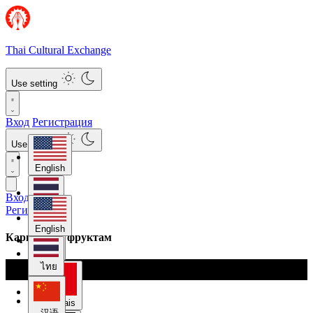
Thai Cultural Exchange
Use setting
Вход
Регистрация
Use setting
English
Вход
ไทย
Регистрация
English
Карвинг по фруктам
汉语
ไทย
Français
汉语