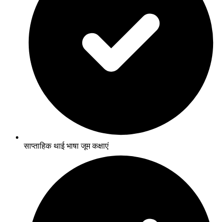
साप्ताहिक थाई भाषा जूम कक्षाएं