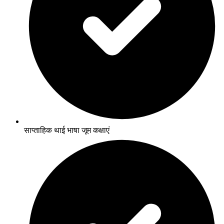
साप्ताहिक थाई भाषा जूम कक्षाएं