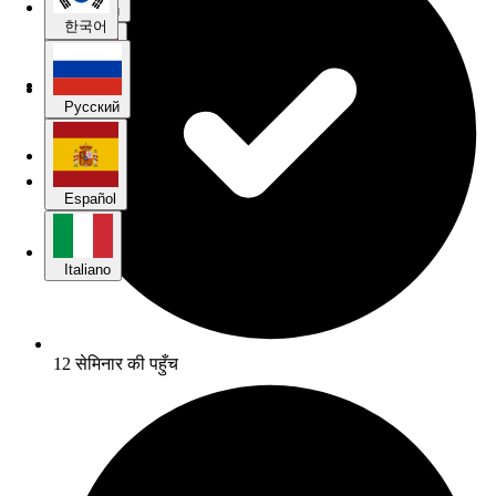
Русский
한국어
Español
Русский
Italiano
Español
Italiano
12 सेमिनार की पहुँच