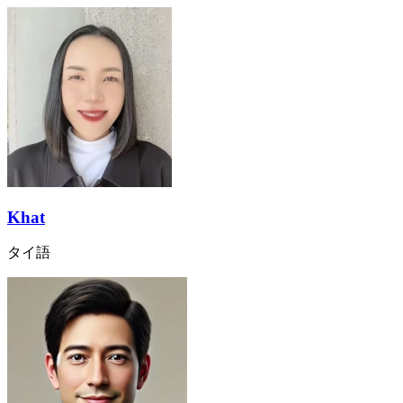
Khat
タイ語