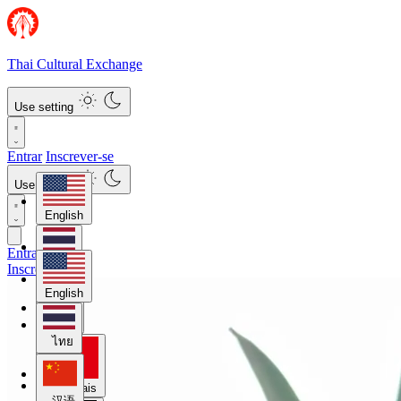
Thai Cultural Exchange
Use setting
Entrar
Inscrever-se
Use setting
English
Entrar
ไทย
Inscrever-se
English
汉语
ไทย
Français
汉语