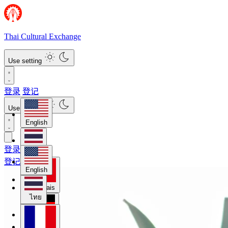
Thai Cultural Exchange
Use setting
登录
登记
Use setting
English
登录
ไทย
登记
English
Français
ไทย
Deutsch